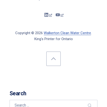
New Window
New Window
Copyright © 2026
Walkerton Clean Water Centre
.
King's Printer for Ontario
New Window
WordPress Theme by
FORQY
Back to Top
Search
Search