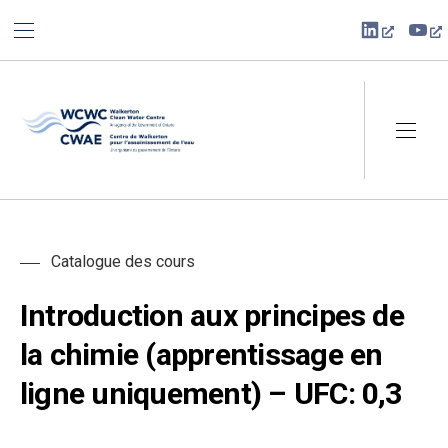
BAR NAVIGATION
CLO
New Win
Ne
Walkerton Clean Water Centre
NAVI
Catalogue des cours
Introduction aux principes de
la chimie (apprentissage en
ligne uniquement) – UFC: 0,3