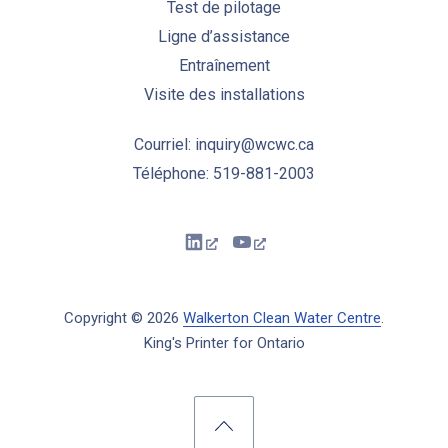
Test de pilotage
Ligne d’assistance
Entraînement
Visite des installations
Courriel: inquiry@wcwc.ca
Téléphone: 519-881-2003
New Window
New Window
Copyright © 2026
Walkerton Clean Water Centre
.
King's Printer for Ontario
New Window
WordPress Theme by
FORQY
Back to Top