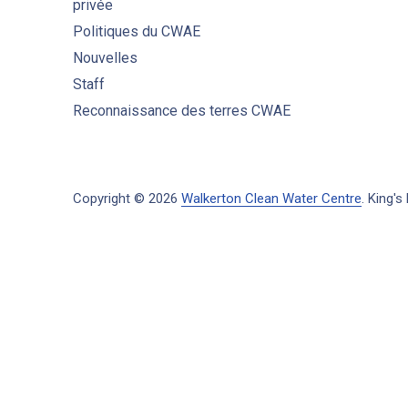
privée
Politiques du CWAE
Nouvelles
Staff
Reconnaissance des terres CWAE
Copyright © 2026
Walkerton Clean Water Centre
.
King's 
New Window
WordPress Theme by
FORQY