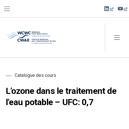
BAR NAVIGATION
CLO
New Win
Ne
Walkerton Clean Water Centre
NAVI
Catalogue des cours
L’ozone dans le traitement de
l’eau potable – UFC: 0,7