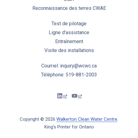
Reconnaissance des terres CWAE
Test de pilotage
Ligne d’assistance
Entraînement
Visite des installations
Courriel: inquiry@wcwc.ca
Téléphone: 519-881-2003
New Window
New Window
Copyright © 2026
Walkerton Clean Water Centre
.
King's Printer for Ontario
New Window
WordPress Theme by
FORQY