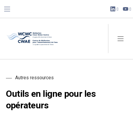
BAR NAVIGATION
CLO
New Win
Ne
Walkerton Clean Water Centre
NAVI
Autres ressources
Outils en ligne pour les
opérateurs