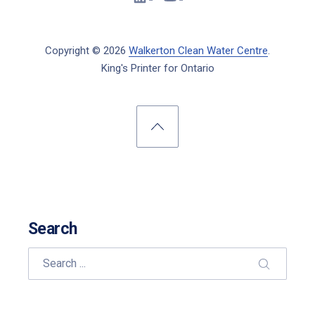
New Window
New Window
Copyright © 2026
Walkerton Clean Water Centre
.
King's Printer for Ontario
New Window
WordPress Theme by
FORQY
Back to Top
Search
Search
SEARCH