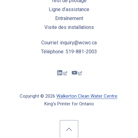
Test de pilotage
Ligne d’assistance
Entraînement
Visite des installations
Courriel: inquiry@wcwc.ca
Téléphone: 519-881-2003
New Window
New Window
Copyright © 2026
Walkerton Clean Water Centre
.
King's Printer for Ontario
New Window
WordPress Theme by
FORQY
Back to Top