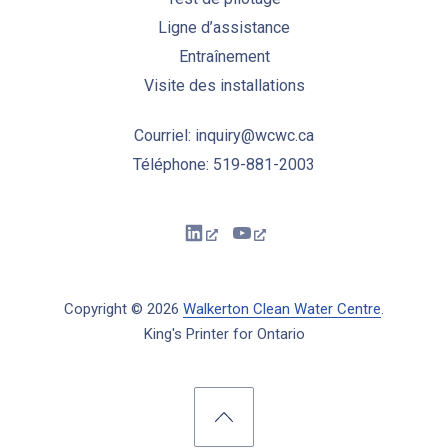
Ligne d’assistance
Entraînement
Visite des installations
Courriel: inquiry@wcwc.ca
Téléphone: 519-881-2003
New Window
New Window
Copyright © 2026
Walkerton Clean Water Centre
.
King's Printer for Ontario
New Window
WordPress Theme by
FORQY
Back to Top