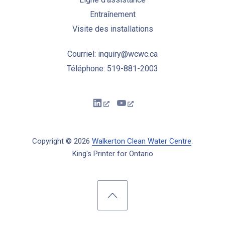
Entraînement
Visite des installations
Courriel: inquiry@wcwc.ca
Téléphone: 519-881-2003
New Window
New Window
Copyright © 2026
Walkerton Clean Water Centre
.
King's Printer for Ontario
New Window
WordPress Theme by
FORQY
Back to Top