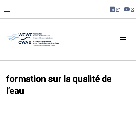
BAR NAVIGATION
CLO
New Win
Ne
Walkerton Clean Water Centre
NAVI
formation sur la qualité de
l’eau