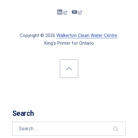
New Window
New Window
Copyright © 2026
Walkerton Clean Water Centre
.
King's Printer for Ontario
New Window
WordPress Theme by
FORQY
Back to Top
Search
Search
SEARCH