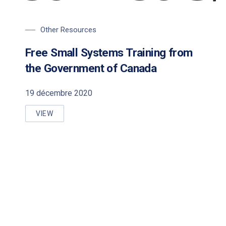
PREVIOUS
NE
Other Resources
Free Small Systems Training from
the Government of Canada
19 décembre 2020
VIEW
FREE SMALL SYSTEMS TRAINING FROM THE GOVE