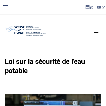
BAR NAVIGATION
CLO
New Win
Ne
Walkerton Clean Water Centre
NAVI
Loi sur la sécurité de l’eau
potable