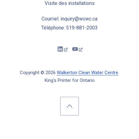
Visite des installations
Courriel: inquiry@wcwc.ca
Téléphone: 519-881-2003
New Window
New Window
Copyright © 2026
Walkerton Clean Water Centre
.
King's Printer for Ontario
New Window
WordPress Theme by
FORQY
Back to Top