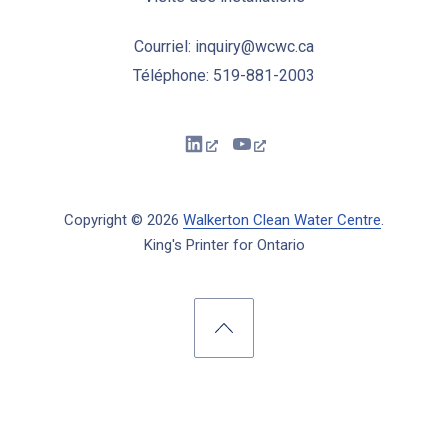
Courriel: inquiry@wcwc.ca
Téléphone: 519-881-2003
New Window
New Window
Copyright © 2026
Walkerton Clean Water Centre
.
King's Printer for Ontario
New Window
WordPress Theme by
FORQY
Back to Top