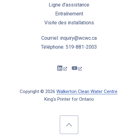
Ligne d’assistance
Entraînement
Visite des installations
Courriel: inquiry@wcwc.ca
Téléphone: 519-881-2003
New Window
New Window
Copyright © 2026
Walkerton Clean Water Centre
.
King's Printer for Ontario
New Window
WordPress Theme by
FORQY
Back to Top