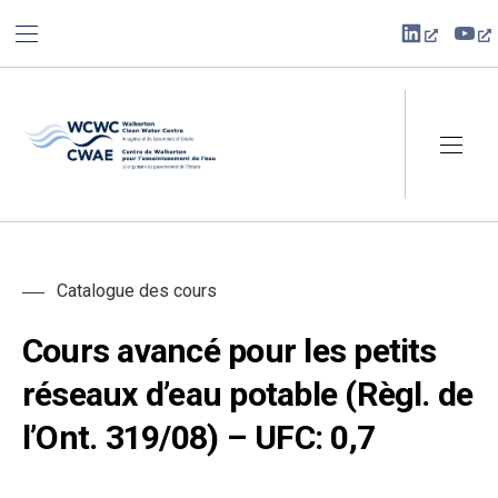
BAR NAVIGATION
CLO
New Win
Ne
Walkerton Clean Water Centre
NAVI
Catalogue des cours
Cours avancé pour les petits
réseaux d’eau potable (Règl. de
l’Ont. 319/08) – UFC: 0,7