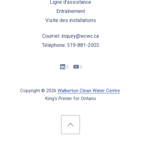
Ligne d’assistance
Entraînement
Visite des installations
Courriel: inquiry@wcwc.ca
Téléphone: 519-881-2003
New Window
New Window
Copyright © 2026
Walkerton Clean Water Centre
.
King's Printer for Ontario
New Window
WordPress Theme by
FORQY
Back to Top