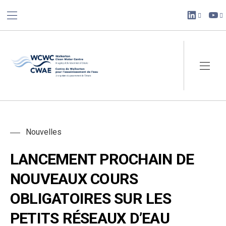
BAR NAVIGATION
CLO
New Win
Ne
Walkerton Clean Water Centre
NAVI
Nouvelles
LANCEMENT PROCHAIN DE
NOUVEAUX COURS
OBLIGATOIRES SUR LES
PETITS RÉSEAUX D’EAU