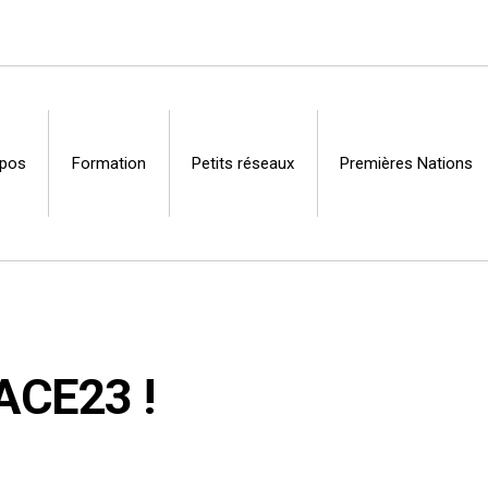
opos
Formation
Petits réseaux
Premières Nations
Centre
’ACE23 !