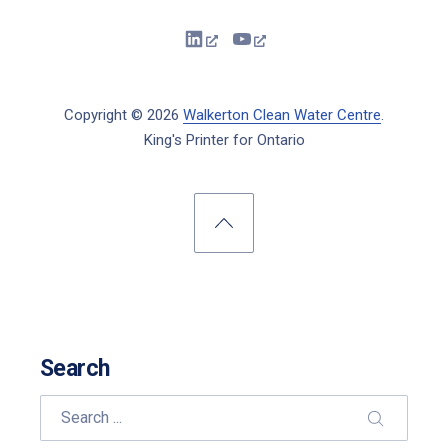
New Window
New Window
Copyright © 2026
Walkerton Clean Water Centre
.
King's Printer for Ontario
New Window
WordPress Theme by
FORQY
Back to Top
Search
Search
SEARCH