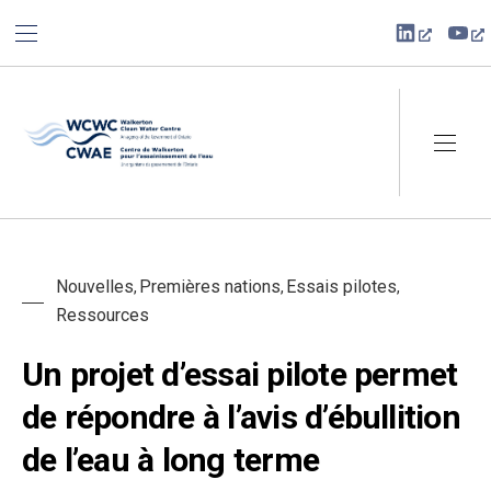
BAR NAVIGATION
CLO
New Win
Ne
Walkerton Clean Water Centre
NAVI
Nouvelles
Premières nations
Essais pilotes
,
,
,
Ressources
Un projet d’essai pilote permet
de répondre à l’avis d’ébullition
de l’eau à long terme