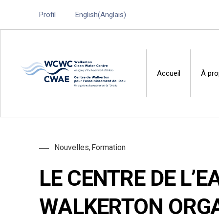
Profil
English
(
Anglais
)
Accueil
À pr
Walkerton Clean Water 
Nouvelles
Formation
,
LE CENTRE DE L’E
WALKERTON ORGA