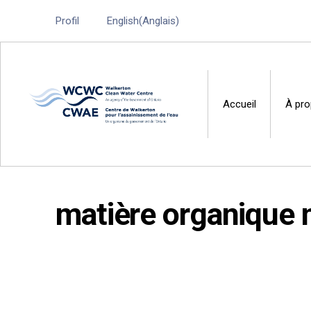
Profil
English
(
Anglais
)
Accueil
À pr
Walkerton Clean Water 
matière organique n