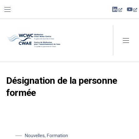
BAR NAVIGATION
CLO
New Win
Ne
Walkerton Clean Water Centre
NAVI
Désignation de la personne
formée
Nouvelles
,
Formation