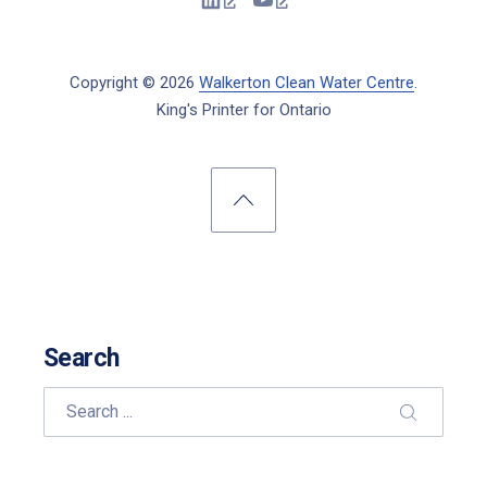
New Window
New Window
Copyright © 2026
Walkerton Clean Water Centre
.
King's Printer for Ontario
New Window
WordPress Theme by
FORQY
Back to Top
Search
Search
SEARCH